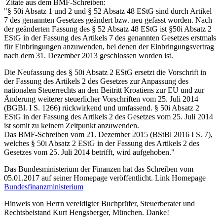
Zitate aus dem BMF-Schreiben:
"§ 50i Absatz 1 und 2 und § 52 Absatz 48 EStG sind durch Artikel
7 des genannten Gesetzes geändert bzw. neu gefasst worden. Nach
der geänderten Fassung des § 52 Absatz 48 EStG ist §50i Absatz 2
EStG in der Fassung des Artikels 7 des genannten Gesetzes erstmals
für Einbringungen anzuwenden, bei denen der Einbringungsvertrag
nach dem 31. Dezember 2013 geschlossen worden ist.
Die Neufassung des § 50i Absatz 2 EStG ersetzt die Vorschrift in
der Fassung des Artikels 2 des Gesetzes zur Anpassung des
nationalen Steuerrechts an den Beitritt Kroatiens zur EU und zur
Änderung weiterer steuerlicher Vorschriften vom 25. Juli 2014
(BGBl. I S. 1266) rückwirkend und umfassend. § 50i Absatz 2
EStG in der Fassung des Artikels 2 des Gesetzes vom 25. Juli 2014
ist somit zu keinem Zeitpunkt anzuwenden.
Das BMF-Schreiben vom 21. Dezember 2015 (BStBl 2016 I S. 7),
welches § 50i Absatz 2 EStG in der Fassung des Artikels 2 des
Gesetzes vom 25. Juli 2014 betrifft, wird aufgehoben."
Das Bundesministerium der Finanzen hat das Schreiben vom
05.01.2017 auf seiner Homepage veröffentlicht. Link Homepage
Bundesfinanzministerium
Hinweis von Herrn vereidigter Buchprüfer, Steuerberater und
Rechtsbeistand Kurt Hengsberger, München. Danke!