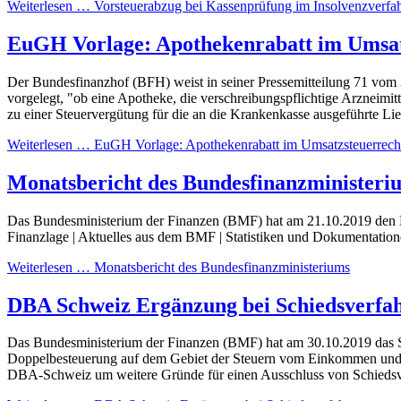
Weiterlesen … Vorsteuerabzug bei Kassenprüfung im Insolvenzverfa
EuGH Vorlage: Apothekenrabatt im Umsat
Der Bundesfinanzhof (BFH) weist in seiner Pressemitteilung 71 vo
vorgelegt, "ob eine Apotheke, die verschreibungspflichtige Arzneimit
zu einer Steuervergütung für die an die Krankenkasse ausgeführte Lie
Weiterlesen … EuGH Vorlage: Apothekenrabatt im Umsatzsteuerrech
Monatsbericht des Bundesfinanzministeri
Das Bundesministerium der Finanzen (BMF) hat am 21.10.2019 den Mona
Finanzlage | Aktuelles aus dem BMF | Statistiken und Dokumentation
Weiterlesen … Monatsbericht des Bundesfinanzministeriums
DBA Schweiz Ergänzung bei Schiedsverfa
Das Bundesministerium der Finanzen (BMF) hat am 30.10.2019 das 
Doppelbesteuerung auf dem Gebiet der Steuern vom Einkommen und v
DBA-Schweiz um weitere Gründe für einen Ausschluss von Schiedsver