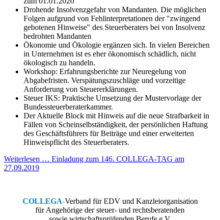
zum 01.01.2020
Drohende Insolvenzgefahr von Mandanten. Die möglichen
Folgen aufgrund von Fehlinterpretationen der "zwingend
gebotenen Hinweise" des Steuerberaters bei von Insolvenz
bedrohten Mandanten
Ökonomie und Ökologie ergänzen sich. In vielen Bereichen
in Unternehmen ist es eher ökonomisch schädlich, nicht
ökologisch zu handeln.
Workshop: Erfahrungsberichte zur Neuregelung von
Abgabefristen. Verspätungszuschläge und vorzeitige
Anforderung von Steuererklärungen.
Steuer IKS: Praktische Umsetzung der Mustervorlage der
Bundessteuerberaterkammer.
Der Aktuelle Block mit Hinweis auf die neue Strafbarkeit in
Fällen von Scheinselbständigkeit, der persönlichen Haftung
des Geschäftsführers für Beiträge und einer erweiterten
Hinweispflicht des Steuerberaters.
Weiterlesen … Einladung zum 146. COLLEGA-TAG am
27.09.2019
COLLEGA
-
Verband für EDV und Kanzleiorganisation
für Angehörige der steuer- und rechtsberatenden
sowie wirtschaftsprüfenden Berufe e.V.