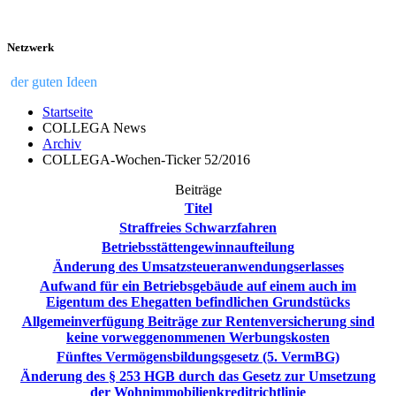
Netzwerk
der guten Ideen
Startseite
COLLEGA News
Archiv
COLLEGA-Wochen-Ticker 52/2016
Beiträge
Titel
Straffreies Schwarzfahren
Betriebsstättengewinnaufteilung
Änderung des Umsatzsteueranwendungserlasses
Aufwand für ein Betriebsgebäude auf einem auch im
Eigentum des Ehegatten befindlichen Grundstücks
Allgemeinverfügung Beiträge zur Rentenversicherung sind
keine vorweggenommenen Werbungskosten
Fünf­tes Ver­mö­gens­bil­dungs­ge­setz (5. VermBG)
Änderung des § 253 HGB durch das Gesetz zur Umsetzung
der Wohnimmobilienkreditrichtlinie